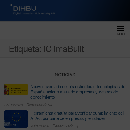
DIGITAL INNOVATION HUB
dihbu – ecosistema para la
digitalización industrial
INDUSTRY 4.0
MENÚ
Etiqueta:
iClimaBuilt
NOTICIAS
Nuevo inventario de infraestructuras tecnológicas de
España, abierto a alta de empresas y centros de
conocimiento
05/08/2026
Desactivado
Herramienta gratuita para verificar cumplimiento del
AI Act por parte de empresas y entidades
28/07/2026
Desactivado