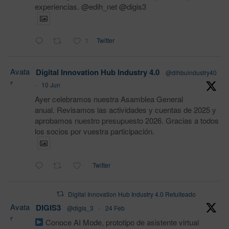
experiencias. @edih_net @digis3
1
Twitter
Avata
Digital Innovation Hub Industry 4.0
@dihbuindustry40
r
·
10 Jun
Ayer celebramos nuestra Asamblea General
anual. Revisamos las actividades y cuentas de 2025 y
aprobamos nuestro presupuesto 2026. Gracias a todos
los socios por vuestra participación.
Twitter
Digital Innovation Hub Industry 4.0 Retuiteado
Avata
DIGIS3
@digis_3
·
24 Feb
r
Conoce AI Mode, prototipo de asistente virtual