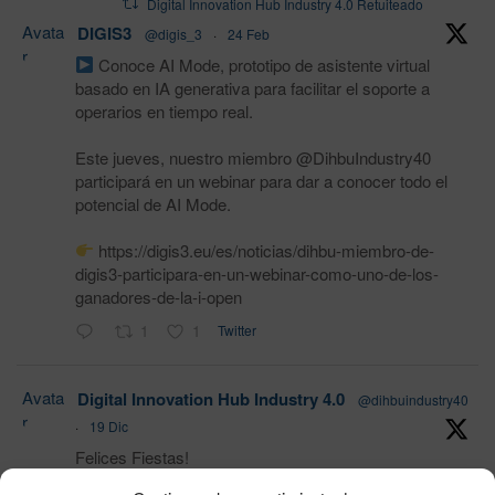
Digital Innovation Hub Industry 4.0 Retuiteado
Avata
DIGIS3
@digis_3
·
24 Feb
r
Conoce AI Mode, prototipo de asistente virtual
basado en IA generativa para facilitar el soporte a
operarios en tiempo real.
Este jueves, nuestro miembro @DihbuIndustry40
participará en un webinar para dar a conocer todo el
potencial de AI Mode.
https://digis3.eu/es/noticias/dihbu-miembro-de-
digis3-participara-en-un-webinar-como-uno-de-los-
ganadores-de-la-i-open
1
1
Twitter
Avata
Digital Innovation Hub Industry 4.0
@dihbuindustry40
r
·
19 Dic
Felices Fiestas!