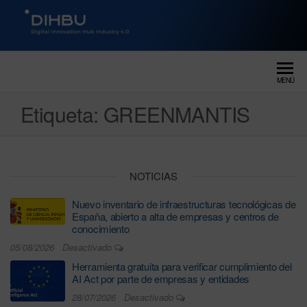
DIGITAL INNOVATION HUB
dihbu – ecosistema para la
digitalización industrial
INDUSTRY 4.0
MENÚ
Etiqueta:
GREENMANTIS
NOTICIAS
Nuevo inventario de infraestructuras tecnológicas de
España, abierto a alta de empresas y centros de
conocimiento
05/08/2026
Desactivado
Herramienta gratuita para verificar cumplimiento del
AI Act por parte de empresas y entidades
28/07/2026
Desactivado