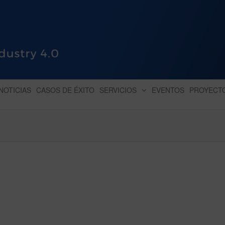
HUB INDUSTRY 4.0
dihbu – ecosistema para la digitaliz
NOTICIAS
CASOS DE ÉXITO
SERVICIOS
EVENTOS
PROYECT