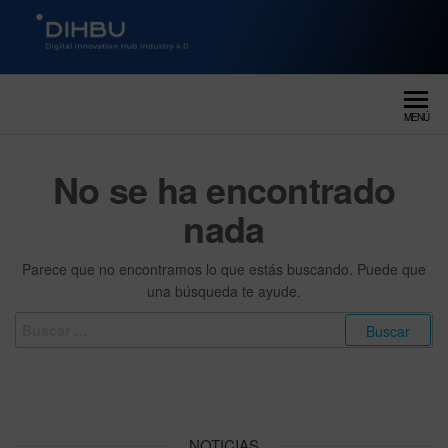
DIGITAL INNOVATION HUB
dihbu – ecosistema para la
digitalización industrial
INDUSTRY 4.0
MENÚ
No se ha encontrado
nada
Parece que no encontramos lo que estás buscando. Puede que
una búsqueda te ayude.
NOTICIAS