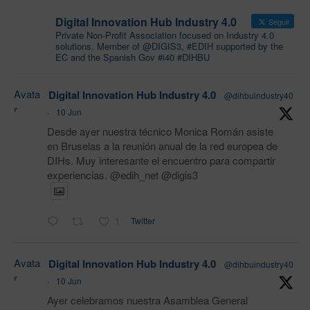
Digital Innovation Hub Industry 4.0
Seguir
Private Non-Profit Association focused on Industry 4.0
solutions. Member of @DIGIS3, #EDIH supported by the
EC and the Spanish Gov #i40 #DIHBU
Avata
Digital Innovation Hub Industry 4.0
@dihbuindustry40
r
·
10 Jun
Desde ayer nuestra técnico Monica Román asiste
en Bruselas a la reunión anual de la red europea de
DIHs. Muy interesante el encuentro para compartir
experiencias. @edih_net @digis3
1
Twitter
Avata
Digital Innovation Hub Industry 4.0
@dihbuindustry40
r
·
10 Jun
Ayer celebramos nuestra Asamblea General