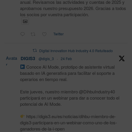
anual. Revisamos las actividades y cuentas de 2025 y
aprobamos nuestro presupuesto 2026. Gracias a todos
los socios por vuestra participación.
Twitter
Digital Innovation Hub Industry 4.0 Retuiteado
Avata
DIGIS3
@digis_3
·
24 Feb
r
Conoce AI Mode, prototipo de asistente virtual
basado en IA generativa para facilitar el soporte a
operarios en tiempo real.
Este jueves, nuestro miembro @DihbuIndustry40
participará en un webinar para dar a conocer todo el
potencial de AI Mode.
https://digis3.eu/es/noticias/dihbu-miembro-de-
digis3-participara-en-un-webinar-como-uno-de-los-
ganadores-de-la-i-open