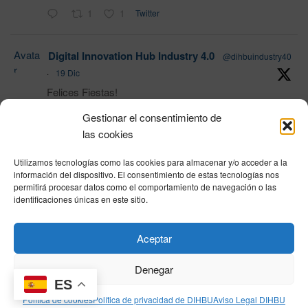
1
1
Twitter
Avata
Digital Innovation Hub Industry 4.0
@dihbuindustry40
r
·
19 Dic
Felices Fiestas!
Gestionar el consentimiento de
las cookies
1
Twitter
Utilizamos tecnologías como las cookies para almacenar y/o acceder a la
Load More
información del dispositivo. El consentimiento de estas tecnologías nos
permitirá procesar datos como el comportamiento de navegación o las
identificaciones únicas en este sitio.
Política de privacidad
|
Aviso Legal
|
Política de cookies
|
DNSH
|
Trabaja con
Aceptar
nosotros
|
HOME
Privacy Policy
|
Legal Notice
|
Cookies Policy
|
DNSH
|
Home
Denegar
ES
Política de cookies
Política de privacidad de DIHBU
Aviso Legal DIHBU