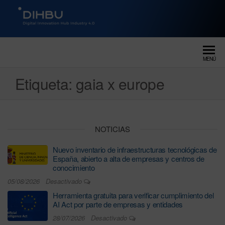
DIGITAL INNOVATION HUB
dihbu – ecosistema para la
digitalización industrial
INDUSTRY 4.0
MENÚ
Etiqueta:
gaia x europe
NOTICIAS
Nuevo inventario de infraestructuras tecnológicas de
España, abierto a alta de empresas y centros de
conocimiento
05/08/2026
Desactivado
Herramienta gratuita para verificar cumplimiento del
AI Act por parte de empresas y entidades
28/07/2026
Desactivado