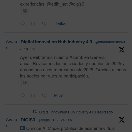
experiencias. @edih_net @digis3
1
Twitter
Avata
Digital Innovation Hub Industry 4.0
@dihbuindustry40
r
·
10 Jun
Ayer celebramos nuestra Asamblea General
anual. Revisamos las actividades y cuentas de 2025 y
aprobamos nuestro presupuesto 2026. Gracias a todos
los socios por vuestra participación.
Twitter
Digital Innovation Hub Industry 4.0 Retuiteado
Avata
DIGIS3
@digis_3
·
24 Feb
r
Conoce AI Mode, prototipo de asistente virtual