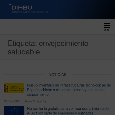
DIGITAL INNOVATION HUB
dihbu – ecosistema para la
digitalización industrial
INDUSTRY 4.0
MENÚ
Etiqueta:
envejecimiento
saludable
NOTICIAS
Nuevo inventario de infraestructuras tecnológicas de
España, abierto a alta de empresas y centros de
conocimiento
05/08/2026
Desactivado
Herramienta gratuita para verificar cumplimiento del
AI Act por parte de empresas y entidades