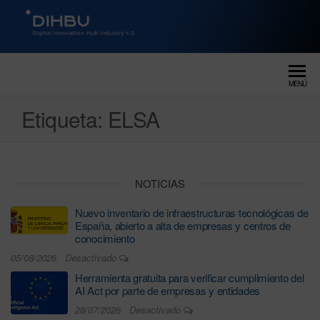
DIGITAL INNOVATION HUB
dihbu – ecosistema para la
digitalización industrial
INDUSTRY 4.0
MENÚ
Etiqueta:
ELSA
NOTICIAS
Nuevo inventario de infraestructuras tecnológicas de
España, abierto a alta de empresas y centros de
conocimiento
05/08/2026
Desactivado
Herramienta gratuita para verificar cumplimiento del
AI Act por parte de empresas y entidades
28/07/2026
Desactivado