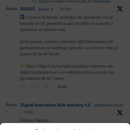
Digital Innovation Hub Industry 4.0 Retuiteado
Avata
DIGIS3
@digis_3
·
24 Feb
r
Conoce AI Mode, prototipo de asistente virtual
basado en IA generativa para facilitar el soporte a
operarios en tiempo real.
Este jueves, nuestro miembro @DihbuIndustry40
participará en un webinar para dar a conocer todo el
potencial de AI Mode.
https://digis3.eu/es/noticias/dihbu-miembro-de-
digis3-participara-en-un-webinar-como-uno-de-los-
ganadores-de-la-i-open
1
1
Twitter
Avata
Digital Innovation Hub Industry 4.0
@dihbuindustry40
r
·
19 Dic
Felices Fiestas!