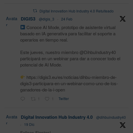
Digital Innovation Hub Industry 4.0 Retuiteado
Avata
DIGIS3
@digis_3
·
24 Feb
r
Conoce AI Mode, prototipo de asistente virtual
basado en IA generativa para facilitar el soporte a
operarios en tiempo real.
Este jueves, nuestro miembro @DihbuIndustry40
participará en un webinar para dar a conocer todo el
potencial de AI Mode.
https://digis3.eu/es/noticias/dihbu-miembro-de-
digis3-participara-en-un-webinar-como-uno-de-los-
ganadores-de-la-i-open
1
1
Twitter
Avata
Digital Innovation Hub Industry 4.0
@dihbuindustry40
r
·
19 Dic
Felices Fiestas!