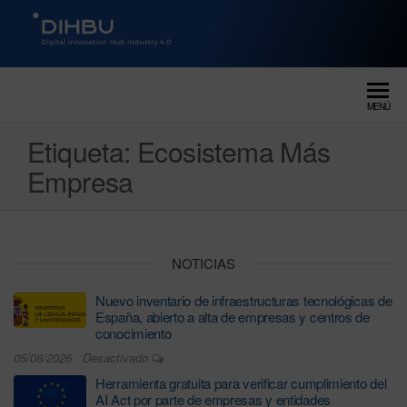
DIGITAL INNOVATION HUB
dihbu – ecosistema para la
digitalización industrial
INDUSTRY 4.0
MENÚ
Etiqueta:
Ecosistema Más
Empresa
NOTICIAS
Nuevo inventario de infraestructuras tecnológicas de
España, abierto a alta de empresas y centros de
conocimiento
05/08/2026
Desactivado
Herramienta gratuita para verificar cumplimiento del
AI Act por parte de empresas y entidades