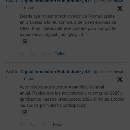
Avata
Digital Innovation Hub Industry 4.0
@dihbuindustry40
r
·
10 Jun
Desde ayer nuestra técnico Monica Román asiste
en Bruselas a la reunión anual de la red europea de
DIHs. Muy interesante el encuentro para compartir
experiencias. @edih_net @digis3
1
Twitter
Avata
Digital Innovation Hub Industry 4.0
@dihbuindustry40
r
·
10 Jun
Ayer celebramos nuestra Asamblea General
anual. Revisamos las actividades y cuentas de 2025 y
aprobamos nuestro presupuesto 2026. Gracias a todos
los socios por vuestra participación.
Twitter