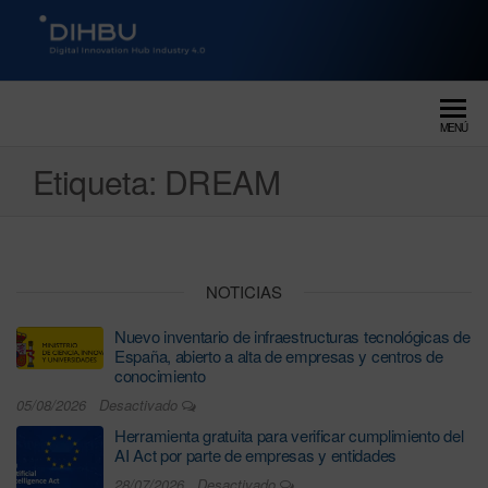
DIGITAL INNOVATION HUB
dihbu – ecosistema para la
digitalización industrial
INDUSTRY 4.0
MENÚ
Etiqueta:
DREAM
NOTICIAS
Nuevo inventario de infraestructuras tecnológicas de
España, abierto a alta de empresas y centros de
conocimiento
05/08/2026
Desactivado
Herramienta gratuita para verificar cumplimiento del
AI Act por parte de empresas y entidades
28/07/2026
Desactivado