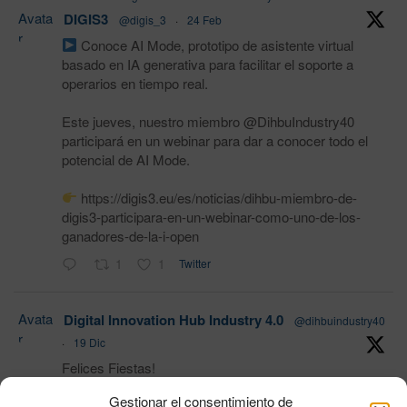
Avata
DIGIS3
@digis_3
·
24 Feb
r
Conoce AI Mode, prototipo de asistente virtual
basado en IA generativa para facilitar el soporte a
operarios en tiempo real.
Este jueves, nuestro miembro @DihbuIndustry40
participará en un webinar para dar a conocer todo el
potencial de AI Mode.
https://digis3.eu/es/noticias/dihbu-miembro-de-
digis3-participara-en-un-webinar-como-uno-de-los-
ganadores-de-la-i-open
1
1
Twitter
Avata
Digital Innovation Hub Industry 4.0
@dihbuindustry40
r
·
19 Dic
Felices Fiestas!
Gestionar el consentimiento de