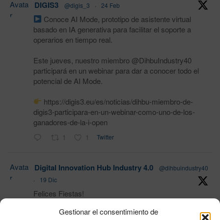
Avata
DIGIS3
@digis_3
·
24 Feb
r
Conoce AI Mode, prototipo de asistente virtual
basado en IA generativa para facilitar el soporte a
operarios en tiempo real.
Este jueves, nuestro miembro @DihbuIndustry40
participará en un webinar para dar a conocer todo el
potencial de AI Mode.
https://digis3.eu/es/noticias/dihbu-miembro-de-
digis3-participara-en-un-webinar-como-uno-de-los-
ganadores-de-la-i-open
1
1
Twitter
Avata
Digital Innovation Hub Industry 4.0
@dihbuindustry40
r
·
19 Dic
Felices Fiestas!
Gestionar el consentimiento de