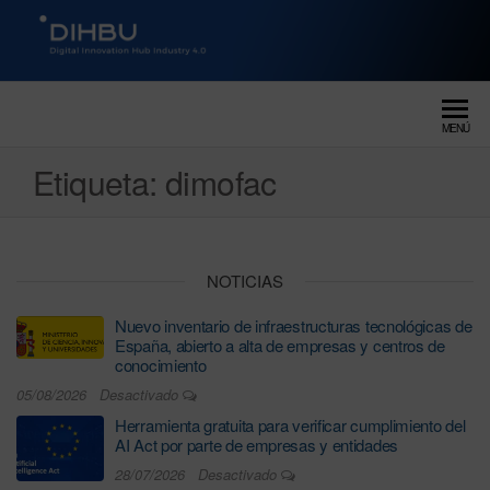
DIGITAL INNOVATION HUB
dihbu – ecosistema para la
digitalización industrial
INDUSTRY 4.0
MENÚ
Etiqueta:
dimofac
NOTICIAS
Nuevo inventario de infraestructuras tecnológicas de
España, abierto a alta de empresas y centros de
conocimiento
05/08/2026
Desactivado
Herramienta gratuita para verificar cumplimiento del
AI Act por parte de empresas y entidades
28/07/2026
Desactivado