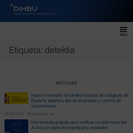
DIGITAL INNOVATION HUB
dihbu – ecosistema para la
digitalización industrial
INDUSTRY 4.0
MENÚ
Etiqueta:
detektia
NOTICIAS
Nuevo inventario de infraestructuras tecnológicas de
España, abierto a alta de empresas y centros de
conocimiento
05/08/2026
Desactivado
Herramienta gratuita para verificar cumplimiento del
AI Act por parte de empresas y entidades