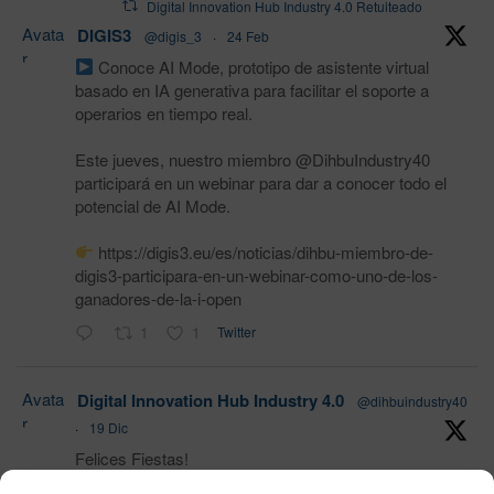
Digital Innovation Hub Industry 4.0 Retuiteado
Avata
DIGIS3
@digis_3
·
24 Feb
r
Conoce AI Mode, prototipo de asistente virtual
basado en IA generativa para facilitar el soporte a
operarios en tiempo real.
Este jueves, nuestro miembro @DihbuIndustry40
participará en un webinar para dar a conocer todo el
potencial de AI Mode.
https://digis3.eu/es/noticias/dihbu-miembro-de-
digis3-participara-en-un-webinar-como-uno-de-los-
ganadores-de-la-i-open
1
1
Twitter
Avata
Digital Innovation Hub Industry 4.0
@dihbuindustry40
r
·
19 Dic
Felices Fiestas!