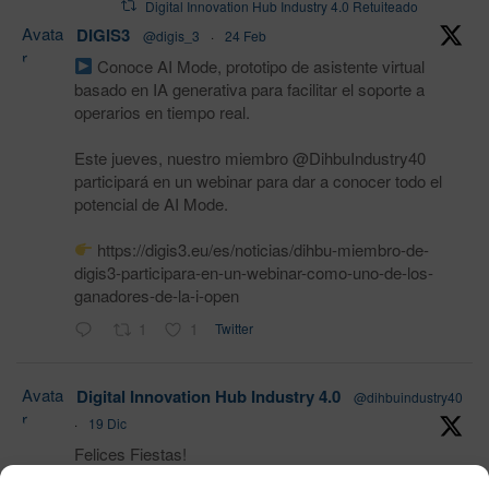
Digital Innovation Hub Industry 4.0 Retuiteado
Avata
DIGIS3
@digis_3
·
24 Feb
r
Conoce AI Mode, prototipo de asistente virtual
basado en IA generativa para facilitar el soporte a
operarios en tiempo real.
Este jueves, nuestro miembro @DihbuIndustry40
participará en un webinar para dar a conocer todo el
potencial de AI Mode.
https://digis3.eu/es/noticias/dihbu-miembro-de-
digis3-participara-en-un-webinar-como-uno-de-los-
ganadores-de-la-i-open
1
1
Twitter
Avata
Digital Innovation Hub Industry 4.0
@dihbuindustry40
r
·
19 Dic
Felices Fiestas!