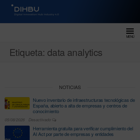
DIGITAL INNOVATION HUB
dihbu – ecosistema para la
digitalización industrial
INDUSTRY 4.0
MENÚ
Etiqueta:
data analytics
NOTICIAS
Nuevo inventario de infraestructuras tecnológicas de
España, abierto a alta de empresas y centros de
conocimiento
05/08/2026
Desactivado
Herramienta gratuita para verificar cumplimiento del
AI Act por parte de empresas y entidades