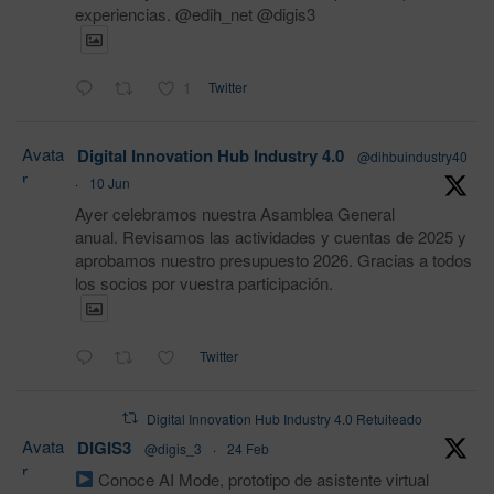
experiencias. @edih_net @digis3
1
Twitter
Avata
Digital Innovation Hub Industry 4.0
@dihbuindustry40
r
·
10 Jun
Ayer celebramos nuestra Asamblea General
anual. Revisamos las actividades y cuentas de 2025 y
aprobamos nuestro presupuesto 2026. Gracias a todos
los socios por vuestra participación.
Twitter
Digital Innovation Hub Industry 4.0 Retuiteado
Avata
DIGIS3
@digis_3
·
24 Feb
r
Conoce AI Mode, prototipo de asistente virtual