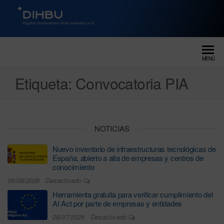
DIGITAL INNOVATION HUB
dihbu – ecosistema para la
digitalización industrial
INDUSTRY 4.0
MENÚ
Etiqueta:
Convocatoria PIA
NOTICIAS
Nuevo inventario de infraestructuras tecnológicas de
España, abierto a alta de empresas y centros de
conocimiento
05/08/2026
Desactivado
Herramienta gratuita para verificar cumplimiento del
AI Act por parte de empresas y entidades
28/07/2026
Desactivado