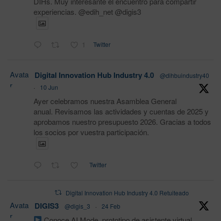
DIHs. Muy interesante el encuentro para compartir
experiencias. @edih_net @digis3
1
Twitter
Avata
Digital Innovation Hub Industry 4.0
@dihbuindustry40
r
·
10 Jun
Ayer celebramos nuestra Asamblea General
anual. Revisamos las actividades y cuentas de 2025 y
aprobamos nuestro presupuesto 2026. Gracias a todos
los socios por vuestra participación.
Twitter
Digital Innovation Hub Industry 4.0 Retuiteado
Avata
DIGIS3
@digis_3
·
24 Feb
r
Conoce AI Mode, prototipo de asistente virtual