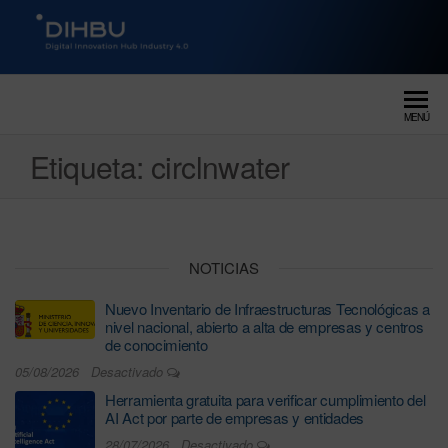
DIGITAL INNOVATION HUB
dihbu – ecosistema para la
digitalización industrial
INDUSTRY 4.0
MENÚ
Etiqueta:
circlnwater
NOTICIAS
Nuevo Inventario de Infraestructuras Tecnológicas a
nivel nacional, abierto a alta de empresas y centros
de conocimiento
05/08/2026
Desactivado
Herramienta gratuita para verificar cumplimiento del
AI Act por parte de empresas y entidades
28/07/2026
Desactivado