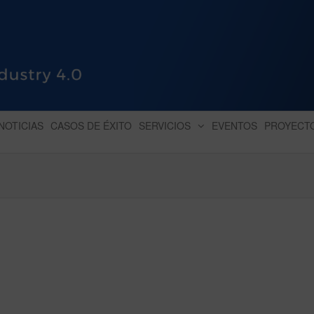
HUB INDUSTRY 4.0
dihbu – ecosistema para la digitaliz
NOTICIAS
CASOS DE ÉXITO
SERVICIOS
EVENTOS
PROYECT