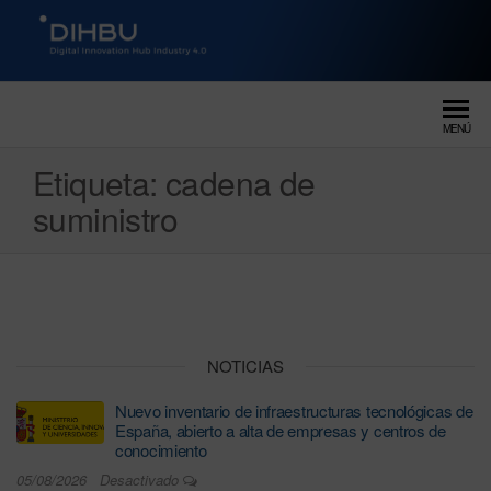
DIGITAL INNOVATION HUB
dihbu – ecosistema para la
digitalización industrial
INDUSTRY 4.0
MENÚ
Etiqueta:
cadena de
suministro
NOTICIAS
Nuevo inventario de infraestructuras tecnológicas de
España, abierto a alta de empresas y centros de
conocimiento
05/08/2026
Desactivado