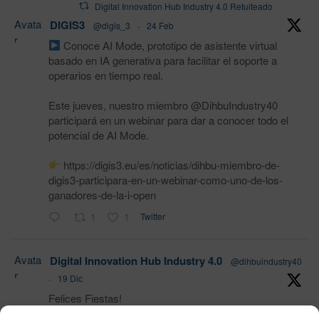
Digital Innovation Hub Industry 4.0 Retuiteado
Avata
DIGIS3
@digis_3
·
24 Feb
r
Conoce AI Mode, prototipo de asistente virtual
basado en IA generativa para facilitar el soporte a
operarios en tiempo real.
Este jueves, nuestro miembro @DihbuIndustry40
participará en un webinar para dar a conocer todo el
potencial de AI Mode.
https://digis3.eu/es/noticias/dihbu-miembro-de-
digis3-participara-en-un-webinar-como-uno-de-los-
ganadores-de-la-i-open
1
1
Twitter
Avata
Digital Innovation Hub Industry 4.0
@dihbuindustry40
r
·
19 Dic
Felices Fiestas!