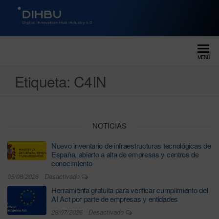
DIGITAL INNOVATION HUB
dihbu – ecosistema para la
digitalización industrial
INDUSTRY 4.0
MENÚ
Etiqueta:
C4IN
NOTICIAS
Nuevo inventario de infraestructuras tecnológicas de
España, abierto a alta de empresas y centros de
conocimiento
05/08/2026
Desactivado
Herramienta gratuita para verificar cumplimiento del
AI Act por parte de empresas y entidades
28/07/2026
Desactivado