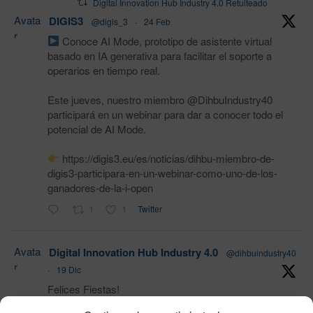
Digital Innovation Hub Industry 4.0 Retuiteado
Avata
DIGIS3
@digis_3
·
24 Feb
r
Conoce AI Mode, prototipo de asistente virtual
basado en IA generativa para facilitar el soporte a
operarios en tiempo real.
Este jueves, nuestro miembro @DihbuIndustry40
participará en un webinar para dar a conocer todo el
potencial de AI Mode.
https://digis3.eu/es/noticias/dihbu-miembro-de-
digis3-participara-en-un-webinar-como-uno-de-los-
ganadores-de-la-i-open
1
1
Twitter
Avata
Digital Innovation Hub Industry 4.0
@dihbuindustry40
r
·
19 Dic
Felices Fiestas!