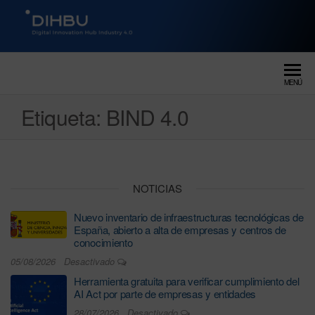
DIGITAL INNOVATION HUB
dihbu – ecosistema para la
digitalización industrial
INDUSTRY 4.0
MENÚ
Etiqueta:
BIND 4.0
NOTICIAS
Nuevo inventario de infraestructuras tecnológicas de
España, abierto a alta de empresas y centros de
conocimiento
05/08/2026
Desactivado
Herramienta gratuita para verificar cumplimiento del
AI Act por parte de empresas y entidades
28/07/2026
Desactivado