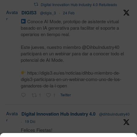
Digital Innovation Hub Industry 4.0 Retuiteado
Avata
DIGIS3
@digis_3
·
24 Feb
r
Conoce AI Mode, prototipo de asistente virtual
basado en IA generativa para facilitar el soporte a
operarios en tiempo real.
Este jueves, nuestro miembro @DihbuIndustry40
participará en un webinar para dar a conocer todo el
potencial de AI Mode.
https://digis3.eu/es/noticias/dihbu-miembro-de-
digis3-participara-en-un-webinar-como-uno-de-los-
ganadores-de-la-i-open
1
1
Twitter
Avata
Digital Innovation Hub Industry 4.0
@dihbuindustry40
r
·
19 Dic
Felices Fiestas!