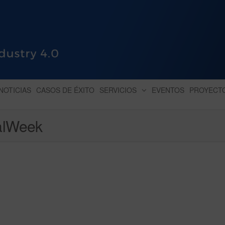
HUB INDUSTRY 4.0
dihbu – ecosistema para la digitaliz
NOTICIAS
CASOS DE ÉXITO
SERVICIOS
EVENTOS
PROYECT
ualWeek