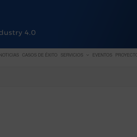
HUB INDUSTRY 4.0
dihbu – ecosistema para la digitaliz
NOTICIAS
CASOS DE ÉXITO
SERVICIOS
EVENTOS
PROYECT