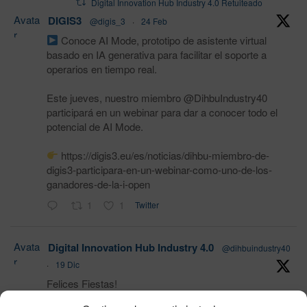
Digital Innovation Hub Industry 4.0 Retuiteado
Avata
DIGIS3
@digis_3
·
24 Feb
r
Conoce AI Mode, prototipo de asistente virtual
basado en IA generativa para facilitar el soporte a
operarios en tiempo real.
Este jueves, nuestro miembro @DihbuIndustry40
participará en un webinar para dar a conocer todo el
potencial de AI Mode.
https://digis3.eu/es/noticias/dihbu-miembro-de-
digis3-participara-en-un-webinar-como-uno-de-los-
ganadores-de-la-i-open
1
1
Twitter
Avata
Digital Innovation Hub Industry 4.0
@dihbuindustry40
r
·
19 Dic
Felices Fiestas!