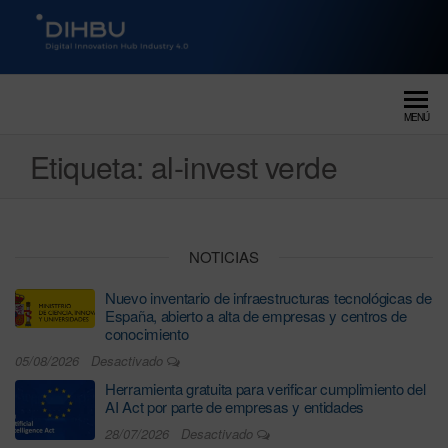
DIGITAL INNOVATION HUB
dihbu – ecosistema para la
digitalización industrial
INDUSTRY 4.0
MENÚ
Etiqueta:
al-invest verde
NOTICIAS
Nuevo inventario de infraestructuras tecnológicas de
España, abierto a alta de empresas y centros de
conocimiento
05/08/2026
Desactivado
Herramienta gratuita para verificar cumplimiento del
AI Act por parte de empresas y entidades
28/07/2026
Desactivado