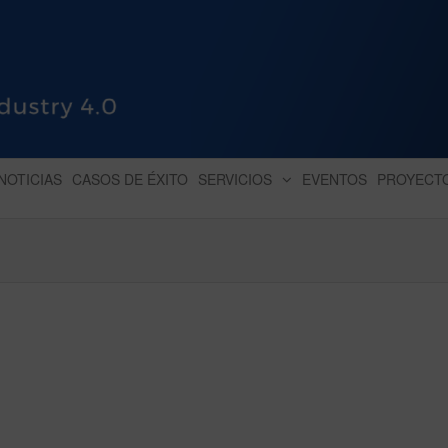
HUB INDUSTRY 4.0
dihbu – ecosistema para la digitaliz
NOTICIAS
CASOS DE ÉXITO
SERVICIOS
EVENTOS
PROYECT