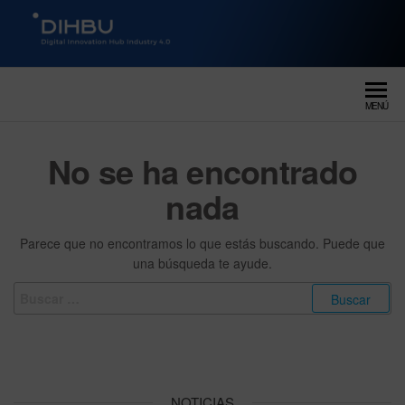
DIGITAL INNOVATION HUB
dihbu – ecosistema para la
digitalización industrial
INDUSTRY 4.0
MENÚ
No se ha encontrado
nada
Parece que no encontramos lo que estás buscando. Puede que
una búsqueda te ayude.
NOTICIAS