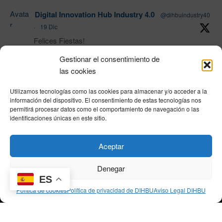
Avata
Digital Innovation Hub Industry 4.0
@dihbuindustry40
r
·
19 Dic
Felices Fiestas!
Gestionar el consentimiento de
las cookies
1
Twitter
Utilizamos tecnologías como las cookies para almacenar y/o acceder a la
Load More
información del dispositivo. El consentimiento de estas tecnologías nos
permitirá procesar datos como el comportamiento de navegación o las
identificaciones únicas en este sitio.
Política de privacidad
|
Aviso Legal
|
Política de cookies
|
DNSH
|
Trabaja con
Aceptar
nosotros
|
HOME
Privacy Policy
|
Legal Notice
|
Cookies Policy
|
DNSH
|
Home
Denegar
ES
Política de cookies
Política de privacidad de DIHBU
Aviso Legal DIHBU
© DIHBU 2026