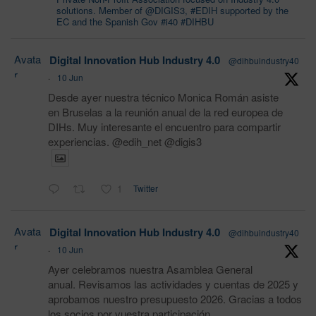
solutions. Member of @DIGIS3, #EDIH supported by the
EC and the Spanish Gov #i40 #DIHBU
Avata
Digital Innovation Hub Industry 4.0
@dihbuindustry40
r
·
10 Jun
Desde ayer nuestra técnico Monica Román asiste
en Bruselas a la reunión anual de la red europea de
DIHs. Muy interesante el encuentro para compartir
experiencias. @edih_net @digis3
1
Twitter
Avata
Digital Innovation Hub Industry 4.0
@dihbuindustry40
r
·
10 Jun
Ayer celebramos nuestra Asamblea General
anual. Revisamos las actividades y cuentas de 2025 y
aprobamos nuestro presupuesto 2026. Gracias a todos
los socios por vuestra participación.