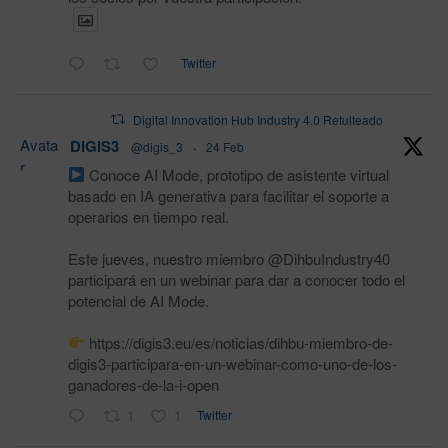
Twitter
Digital Innovation Hub Industry 4.0 Retuiteado
Avata
DIGIS3
@digis_3
·
24 Feb
r
Conoce AI Mode, prototipo de asistente virtual
basado en IA generativa para facilitar el soporte a
operarios en tiempo real.
Este jueves, nuestro miembro @DihbuIndustry40
participará en un webinar para dar a conocer todo el
potencial de AI Mode.
https://digis3.eu/es/noticias/dihbu-miembro-de-
digis3-participara-en-un-webinar-como-uno-de-los-
ganadores-de-la-i-open
1
1
Twitter