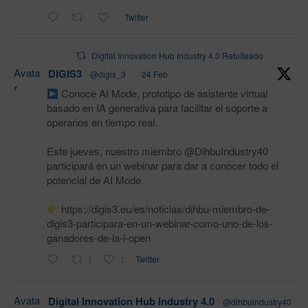
Twitter
Digital Innovation Hub Industry 4.0 Retuiteado
Avata
DIGIS3
@digis_3
·
24 Feb
r
Conoce AI Mode, prototipo de asistente virtual
basado en IA generativa para facilitar el soporte a
operarios en tiempo real.
Este jueves, nuestro miembro @DihbuIndustry40
participará en un webinar para dar a conocer todo el
potencial de AI Mode.
https://digis3.eu/es/noticias/dihbu-miembro-de-
digis3-participara-en-un-webinar-como-uno-de-los-
ganadores-de-la-i-open
1
1
Twitter
Avata
Digital Innovation Hub Industry 4.0
@dihbuindustry40