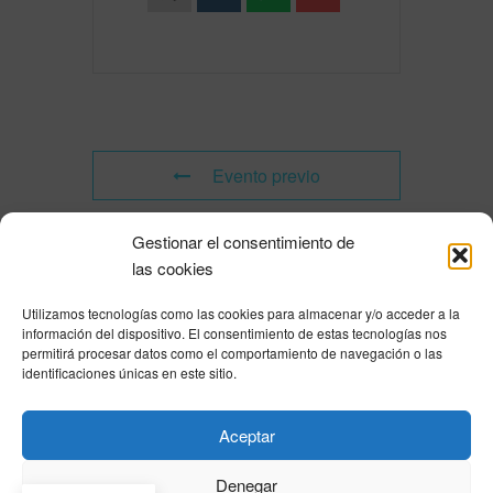
Evento previo
Gestionar el consentimiento de
Evento siguiente
las cookies
Utilizamos tecnologías como las cookies para almacenar y/o acceder a la
Powered by
Modern Events Calendar
información del dispositivo. El consentimiento de estas tecnologías nos
Política de privacidad
|
Aviso Legal
|
Política de cookies
|
DNSH
|
Trabaja con
permitirá procesar datos como el comportamiento de navegación o las
nosotros
|
HOME
identificaciones únicas en este sitio.
Privacy Policy
|
Legal Notice
|
Cookies Policy
|
DNSH
|
Home
Aceptar
Denegar