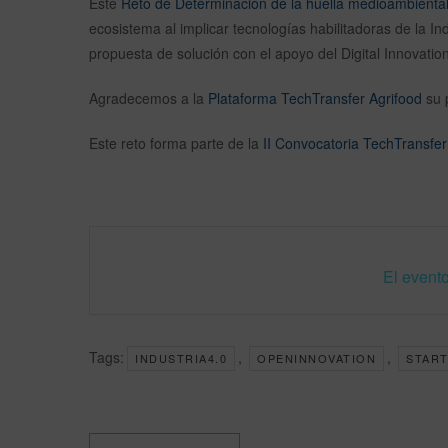
Este
Reto de Determinación de la huella medioambienta
ecosistema al implicar tecnologías habilitadoras de la I
propuesta de solución con el apoyo del Digital Innovatio
Agradecemos a la
Plataforma TechTransfer Agrifood
su 
Este reto forma parte de la
II Convocatoria TechTransfer
El evento
Tags:
,
,
INDUSTRIA4.0
OPENINNOVATION
STAR