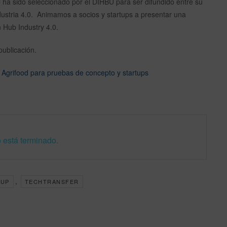
l
ha sido seleccionado por el DIHBU para ser difundido entre su
ndustria 4.0. Animamos a socios y startups a presentar una
n Hub Industry 4.0.
publicación.
 Agrifood para pruebas de concepto y startups
 está terminado.
,
TUP
TECHTRANSFER