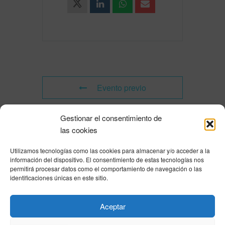
Evento previo
Gestionar el consentimiento de
Evento siguiente
las cookies
Utilizamos tecnologías como las cookies para almacenar y/o acceder a la
Powered by
Modern Events Calendar
información del dispositivo. El consentimiento de estas tecnologías nos
Política de privacidad
|
Aviso Legal
|
Política de cookies
|
DNSH
|
Trabaja con
permitirá procesar datos como el comportamiento de navegación o las
nosotros
|
HOME
identificaciones únicas en este sitio.
Privacy Policy
|
Legal Notice
|
Cookies Policy
|
DNSH
|
Home
Aceptar