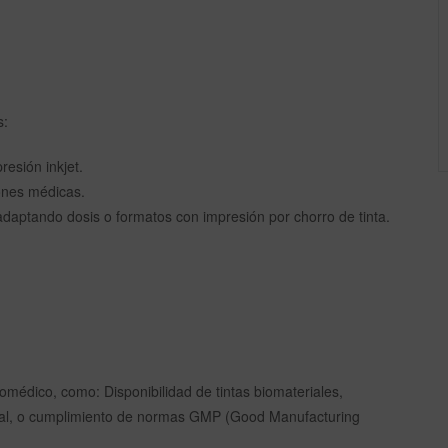
s:
esión inkjet.
ones médicas.
adaptando dosis o formatos con impresión por chorro de tinta.
iomédico, como: Disponibilidad de tintas biomateriales,
rial, o cumplimiento de normas GMP (Good Manufacturing