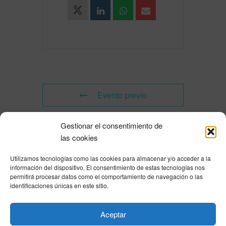
Evento previo
Gestionar el consentimiento de
Evento siguiente
las cookies
Utilizamos tecnologías como las cookies para almacenar y/o acceder a la
Powered by
Modern Events Calendar
información del dispositivo. El consentimiento de estas tecnologías nos
Política de privacidad
|
Aviso Legal
|
Política de cookies
|
DNSH
|
Trabaja con
permitirá procesar datos como el comportamiento de navegación o las
nosotros
|
HOME
identificaciones únicas en este sitio.
Privacy Policy
|
Legal Notice
|
Cookies Policy
|
DNSH
|
Home
Aceptar