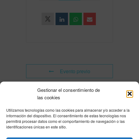
Evento previo
Gestionar el consentimiento de
Evento siguiente
las cookies
Utilizamos tecnologías como las cookies para almacenar y/o acceder a la
Powered by
Modern Events Calendar
información del dispositivo. El consentimiento de estas tecnologías nos
Política de privacidad
|
Aviso Legal
|
Política de cookies
|
DNSH
|
Trabaja con
permitirá procesar datos como el comportamiento de navegación o las
nosotros
|
HOME
identificaciones únicas en este sitio.
Privacy Policy
|
Legal Notice
|
Cookies Policy
|
DNSH
|
Home