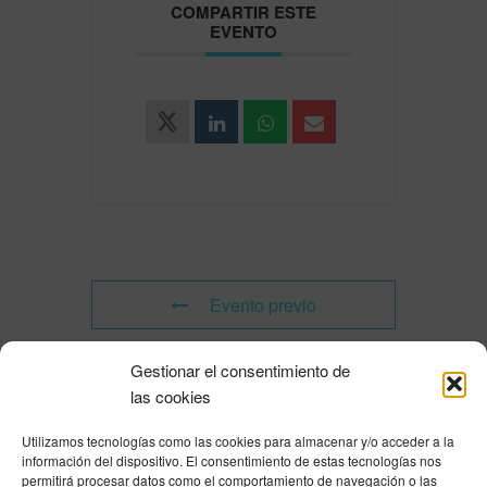
COMPARTIR ESTE
EVENTO
Evento previo
Gestionar el consentimiento de
Evento siguiente
las cookies
Utilizamos tecnologías como las cookies para almacenar y/o acceder a la
Powered by
Modern Events Calendar
información del dispositivo. El consentimiento de estas tecnologías nos
Política de privacidad
|
Aviso Legal
|
Política de cookies
|
DNSH
|
Trabaja con
permitirá procesar datos como el comportamiento de navegación o las