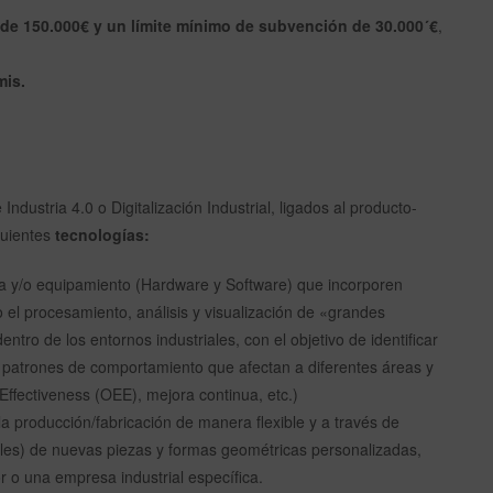
de 150.000€ y un límite mínimo de subvención de 30.000´€
,
mis.
dustria 4.0 o Digitalización Industrial, ligados al producto-
guientes
tecnologías:
 y/o equipamiento (Hardware y Software) que incorporen
o el procesamiento, análisis y visualización de «grandes
tro de los entornos industriales, con el objetivo de identificar
r patrones de comportamiento que afectan a diferentes áreas y
ffectiveness (OEE), mejora continua, etc.)
 producción/fabricación de manera flexible y a través de
ales) de nuevas piezas y formas geométricas personalizadas,
r o una empresa industrial específica.