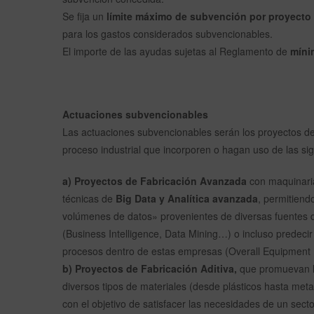
Se fija un
límite máximo de subvención por proyecto 
para los gastos considerados subvencionables.
El importe de las ayudas sujetas al Reglamento de
míni
Actuaciones subvencionables
Las actuaciones subvencionables serán los proyectos de In
proceso industrial que incorporen o hagan uso de las si
a) Proyectos de Fabricación Avanzada
con maquinaria
técnicas de
Big Data y Analítica avanzada
, permitiend
volúmenes de datos» provenientes de diversas fuentes den
(Business Intelligence, Data Mining…) o incluso predeci
procesos dentro de estas empresas (Overall Equipment E
b) Proyectos de Fabricación Aditiva,
que promuevan la
diversos tipos de materiales (desde plásticos hasta met
con el objetivo de satisfacer las necesidades de un secto