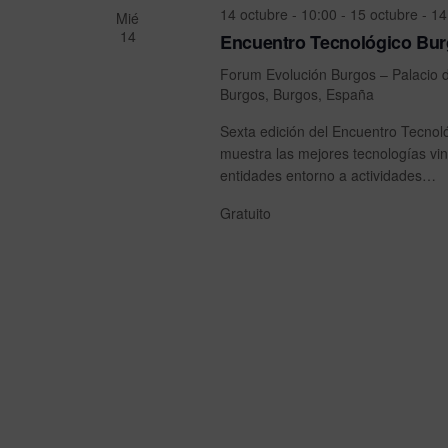
i
14 octubre - 10:00
-
15 octubre - 14
a
Mié
c
14
p
Encuentro Tecnológico Burg
i
ó
a
o
Forum Evolución Burgos – Palacio 
n
l
n
Burgos, Burgos, España
a
a
d
b
l
Sexta edición del Encuentro Tecnol
e
r
a
muestra las mejores tecnologías vin
a
f
b
entidades entorno a actividades…
c
e
ú
Gratuito
l
c
a
h
s
v
a
q
e
.
.
u
B
e
u
s
d
c
a
a
E