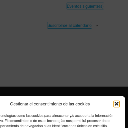
n
Eventos
siguiente(s)
d
e
Suscribirse al calendario
v
i
s
t
a
s
d
e
E
v
e
Gestionar el consentimiento de las cookies
n
t
ecnologías como las cookies para almacenar y/o acceder a la información
ivo. El consentimiento de estas tecnologías nos permitirá procesar datos
o
ortamiento de navegación o las identificaciones únicas en este sitio.