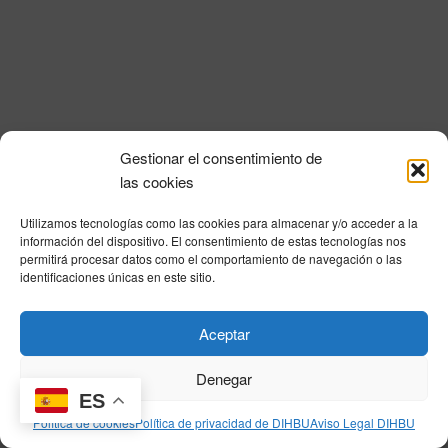
c
ó
n
i
a
n
l
d
ó
a
e
n
f
v
e
d
i
c
Gestionar el consentimiento de
e
s
h
Política de privacidad
|
Aviso Legal
|
Política de cookies
|
DNSH
|
Trabaja con
las cookies
a
t
b
nosotros
|
HOME
.
a
ú
Utilizamos tecnologías como las cookies para almacenar y/o acceder a la
Privacy Policy
|
Legal Notice
|
Cookies Policy
|
DNSH
|
Home
s
información del dispositivo. El consentimiento de estas tecnologías nos
s
permitirá procesar datos como el comportamiento de navegación o las
d
identificaciones únicas en este sitio.
q
e
E
u
© DIHBU 2026
Aceptar
v
e
e
Denegar
d
n
ES
t
a
Política de cookies
Política de privacidad de DIHBU
Aviso Legal DIHBU