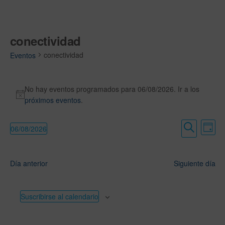
conectividad
conectividad
Eventos
No hay eventos programados para 06/08/2026. Ir a los
A
próximos eventos
.
v
i
N
N
06/08/2026
D
s
a
a
S
B
í
o
v
e
u
a
v
e
l
s
Día anterior
Siguiente día
e
e
c
g
c
a
a
g
c
r
Suscribirse al calendario
c
a
i
i
o