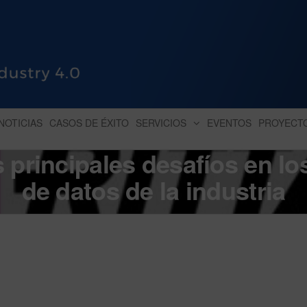
HUB INDUSTRY 4.0
dihbu – ecosistema para la digitaliz
NOTICIAS
CASOS DE ÉXITO
SERVICIOS
EVENTOS
PROYECT
 principales desafíos en lo
de datos de la industria