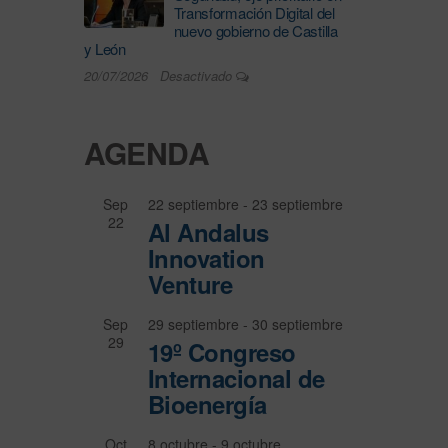
Transformación Digital del
nuevo gobierno de Castilla
y León
20/07/2026
Desactivado
AGENDA
Sep
22 septiembre
-
23 septiembre
22
Al Andalus
Innovation
Venture
Sep
29 septiembre
-
30 septiembre
29
19º Congreso
Internacional de
Bioenergía
Oct
8 octubre
-
9 octubre