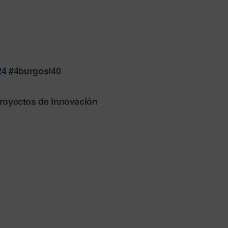
24
#4burgosi40
proyectos de innovación