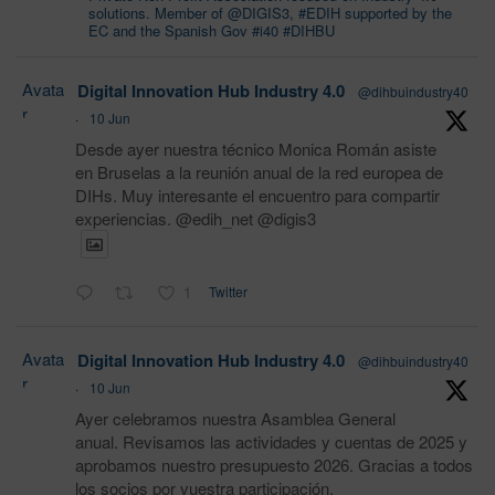
solutions. Member of @DIGIS3, #EDIH supported by the
EC and the Spanish Gov #i40 #DIHBU
Avata
Digital Innovation Hub Industry 4.0
@dihbuindustry40
r
·
10 Jun
Desde ayer nuestra técnico Monica Román asiste
en Bruselas a la reunión anual de la red europea de
DIHs. Muy interesante el encuentro para compartir
experiencias. @edih_net @digis3
1
Twitter
Avata
Digital Innovation Hub Industry 4.0
@dihbuindustry40
r
·
10 Jun
Ayer celebramos nuestra Asamblea General
anual. Revisamos las actividades y cuentas de 2025 y
aprobamos nuestro presupuesto 2026. Gracias a todos
los socios por vuestra participación.