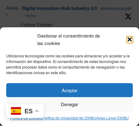
Avata
Digital Innovation Hub Industry 4.0
@dihbuindustry40
r
·
19 Dic
Felices Fiestas!
Gestionar el consentimiento de
las cookies
1
Twitter
Utilizamos tecnologías como las cookies para almacenar y/o acceder a la
Load More
información del dispositivo. El consentimiento de estas tecnologías nos
permitirá procesar datos como el comportamiento de navegación o las
identificaciones únicas en este sitio.
Política de privacidad
|
Aviso Legal
|
Política de cookies
|
DNSH
|
Trabaja con
Aceptar
nosotros
|
HOME
Privacy Policy
|
Legal Notice
|
Cookies Policy
|
DNSH
|
Home
Denegar
ES
Política de cookies
Política de privacidad de DIHBU
Aviso Legal DIHBU
© DIHBU 2026