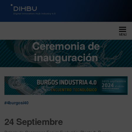
DIGITAL INNOVATION HUB
dihbu – ecosistema para la
digitalización industrial
INDUSTRY 4.0
MENÚ
Ceremonia de
inauguración
#4burgosi40
24 Septiembre