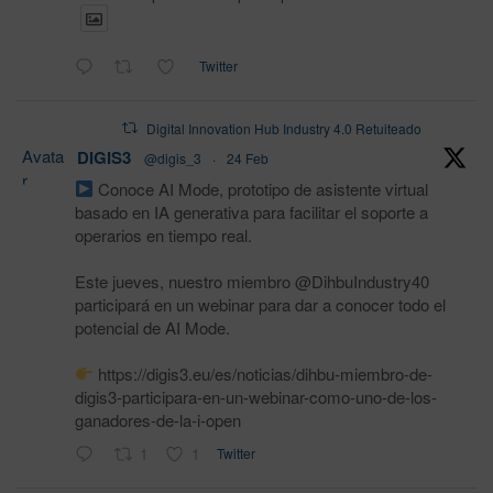
Twitter
Digital Innovation Hub Industry 4.0 Retuiteado
Avata
DIGIS3
@digis_3
·
24 Feb
r
Conoce AI Mode, prototipo de asistente virtual
basado en IA generativa para facilitar el soporte a
operarios en tiempo real.
Este jueves, nuestro miembro @DihbuIndustry40
participará en un webinar para dar a conocer todo el
potencial de AI Mode.
https://digis3.eu/es/noticias/dihbu-miembro-de-
digis3-participara-en-un-webinar-como-uno-de-los-
ganadores-de-la-i-open
1
1
Twitter