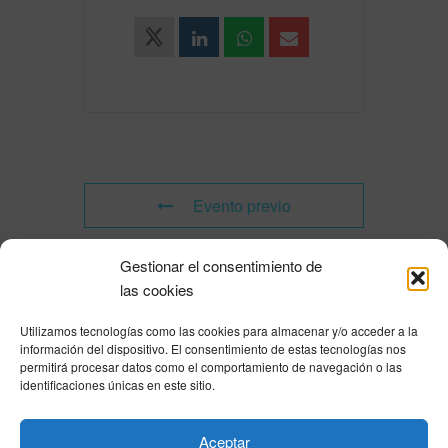
Evento previo
Gestionar el consentimiento de
Evento siguiente
las cookies
Utilizamos tecnologías como las cookies para almacenar y/o acceder a la
Powered by
Modern Events Calendar
información del dispositivo. El consentimiento de estas tecnologías nos
Política de privacidad
|
Aviso Legal
|
Política de cookies
|
DNSH
|
Trabaja con
permitirá procesar datos como el comportamiento de navegación o las
nosotros
|
HOME
identificaciones únicas en este sitio.
Privacy Policy
|
Legal Notice
|
Cookies Policy
|
DNSH
|
Home
Aceptar