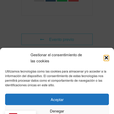
Evento previo
Gestionar el consentimiento de
Evento siguiente
las cookies
Utilizamos tecnologías como las cookies para almacenar y/o acceder a la
Powered by
Modern Events Calendar
información del dispositivo. El consentimiento de estas tecnologías nos
Política de privacidad
|
Aviso Legal
|
Política de cookies
|
DNSH
|
Trabaja con
permitirá procesar datos como el comportamiento de navegación o las
nosotros
|
HOME
identificaciones únicas en este sitio.
Privacy Policy
|
Legal Notice
|
Cookies Policy
|
DNSH
|
Home
Aceptar
Denegar