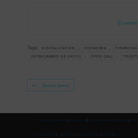
El evento
Tags:
,
,
DIGITALIZACIÓN
ECONOMIA
FINANCIAC
,
,
INTERCAMBIO DE DATOS
OPEN CALL
TRUST
Evento previo
Política de privacidad
|
Aviso Legal
|
Política de cookies
|
DNSH
|
Traba
Privacy Policy
|
Legal Notice
|
Cookies Policy
|
DNSH
|
Home