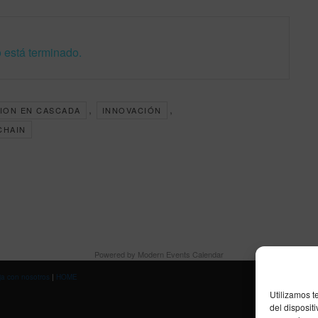
 está terminado.
,
,
ION EN CASCADA
INNOVACIÓN
CHAIN
Powered by
Modern Events Calendar
ja con nosotros
|
HOME
Utilizamos t
del disposit