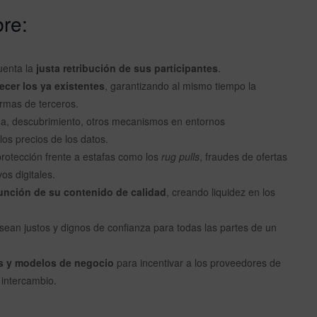
bre:
uenta la
justa retribución de sus participantes
.
cer los ya existentes
, garantizando al mismo tiempo la
rmas de terceros.
da, descubrimiento, otros mecanismos en entornos
os precios de los datos.
protección frente a estafas como los
rug pulls
, fraudes de ofertas
os digitales.
función de su contenido de calidad
, creando liquidez en los
sean justos y dignos de confianza para todas las partes de un
os y modelos de negocio
para incentivar a los proveedores de
 intercambio.