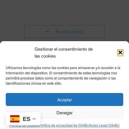
Evento previo
Gestionar el consentimiento de
Evento siguiente
las cookies
Utilizamos tecnologías como las cookies para almacenar y/o acceder a la
Powered by
Modern Events Calendar
información del dispositivo. El consentimiento de estas tecnologías nos
Política de privacidad
|
Aviso Legal
|
Política de cookies
|
DNSH
|
Trabaja con
permitirá procesar datos como el comportamiento de navegación o las
nosotros
|
HOME
identificaciones únicas en este sitio.
Privacy Policy
|
Legal Notice
|
Cookies Policy
|
DNSH
|
Home
Aceptar
Denegar
ES
© DIHBU 2026
Política de cookies
Política de privacidad de DIHBU
Aviso Legal DIHBU