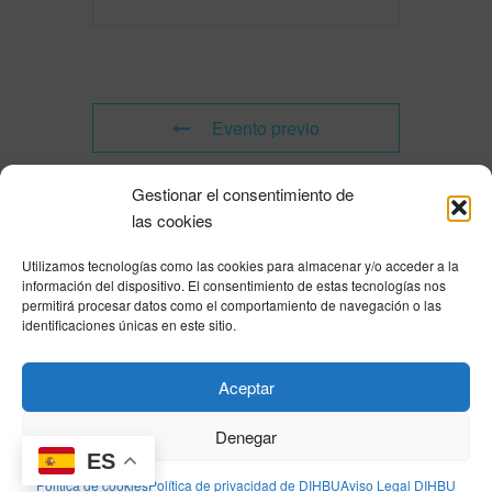
Evento previo
Gestionar el consentimiento de
Evento siguiente
las cookies
Utilizamos tecnologías como las cookies para almacenar y/o acceder a la
Powered by
Modern Events Calendar
información del dispositivo. El consentimiento de estas tecnologías nos
Política de privacidad
|
Aviso Legal
|
Política de cookies
|
DNSH
|
Trabaja con
permitirá procesar datos como el comportamiento de navegación o las
nosotros
|
HOME
identificaciones únicas en este sitio.
Privacy Policy
|
Legal Notice
|
Cookies Policy
|
DNSH
|
Home
Aceptar
Denegar
ES
© DIHBU 2026
Política de cookies
Política de privacidad de DIHBU
Aviso Legal DIHBU