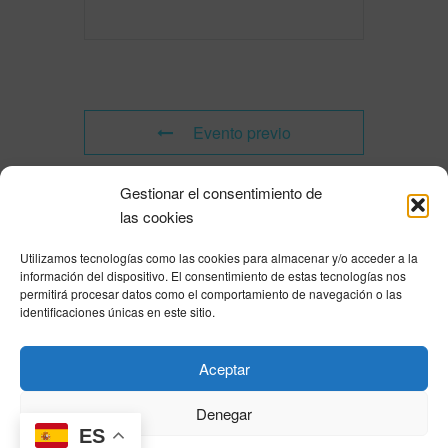
Evento previo
Gestionar el consentimiento de
Evento siguiente
las cookies
Utilizamos tecnologías como las cookies para almacenar y/o acceder a la
Powered by
Modern Events Calendar
información del dispositivo. El consentimiento de estas tecnologías nos
Política de privacidad
|
Aviso Legal
|
Política de cookies
|
DNSH
|
Trabaja con
permitirá procesar datos como el comportamiento de navegación o las
nosotros
|
HOME
identificaciones únicas en este sitio.
Privacy Policy
|
Legal Notice
|
Cookies Policy
|
DNSH
|
Home
Aceptar
Denegar
ES
© DIHBU 2026