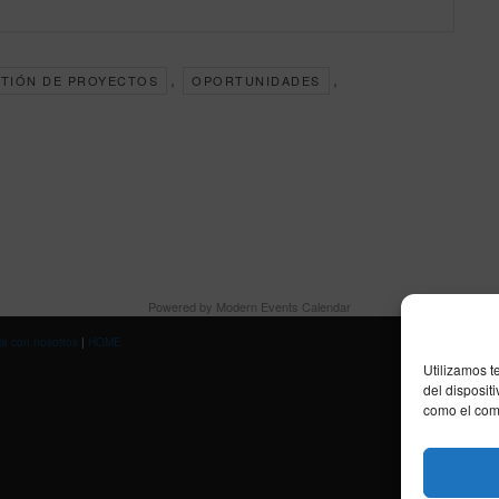
,
,
TIÓN DE PROYECTOS
OPORTUNIDADES
Powered by
Modern Events Calendar
ja con nosotros
|
HOME
Utilizamos t
del disposit
como el comp