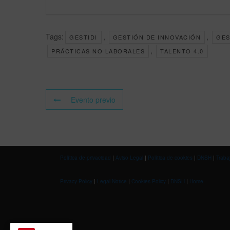
Tags:
,
,
GESTIDI
GESTIÓN DE INNOVACIÓN
GES
,
PRÁCTICAS NO LABORALES
TALENTO 4.0
Evento previo
Política de privacidad
|
Aviso Legal
|
Política de cookies
|
DNSH
|
Traba
Privacy Policy
|
Legal Notice
|
Cookies Policy
|
DNSH
|
Home