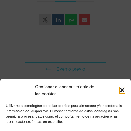
Evento previo
Gestionar el consentimiento de
Evento siguiente
las cookies
Utilizamos tecnologías como las cookies para almacenar y/o acceder a la
Powered by
Modern Events Calendar
información del dispositivo. El consentimiento de estas tecnologías nos
Política de privacidad
|
Aviso Legal
|
Política de cookies
|
DNSH
|
Trabaja con
permitirá procesar datos como el comportamiento de navegación o las
nosotros
|
HOME
identificaciones únicas en este sitio.
Privacy Policy
|
Legal Notice
|
Cookies Policy
|
DNSH
|
Home