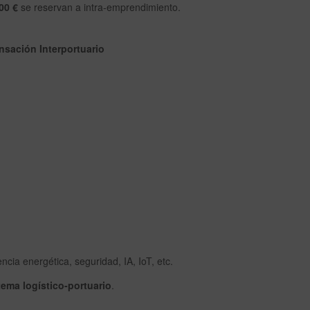
00 €
se reservan a intra-emprendimiento.
sación Interportuario
encia energética, seguridad, IA, IoT, etc.
tema logístico-portuario
.