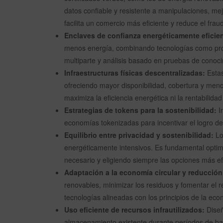
datos confiable y resistente a manipulaciones, mejo
facilita un comercio más eficiente y reduce el fr
Enclaves de confianza energéticamente eficie
menos energía, combinando tecnologías como pro
multiparte y análisis basado en pruebas de conoc
Infraestructuras físicas descentralizadas:
Estas
ofreciendo mayor disponibilidad, cobertura y me
maximiza la eficiencia energética ni la rentabilidad
Estrategias de tokens para la sostenibilidad:
I
economías tokenizadas para incentivar el logro de
Equilibrio entre privacidad y sostenibilidad:
Lo
energéticamente intensivos. Es fundamental optim
necesario y eligiendo siempre las opciones más ef
Adaptación a la economía circular y reducción
renovables, minimizar los residuos y fomentar el re
tecnologías alineadas con los principios de la econ
Uso eficiente de recursos infrautilizados:
Diseñ
almacenamiento existente durante períodos de baj