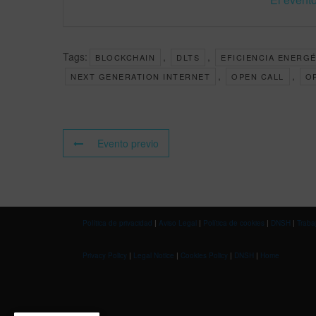
Tags:
,
,
BLOCKCHAIN
DLTS
EFICIENCIA ENERGÉ
,
,
NEXT GENERATION INTERNET
OPEN CALL
O
Evento previo
Política de privacidad
|
Aviso Legal
|
Política de cookies
|
DNSH
|
Traba
Privacy Policy
|
Legal Notice
|
Cookies Policy
|
DNSH
|
Home