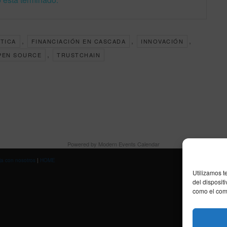
,
,
,
TICA
FINANCIACIÓN EN CASCADA
INNOVACIÓN
,
PEN SOURCE
TRUSTCHAIN
Powered by
Modern Events Calendar
ja con nosotros
|
HOME
Utilizamos t
del disposit
como el comp