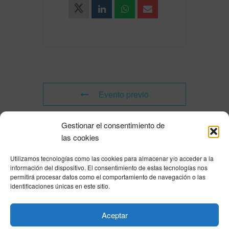
Evento previo
Gestionar el consentimiento de
Evento siguiente
las cookies
Utilizamos tecnologías como las cookies para almacenar y/o acceder a la
Powered by
Modern Events Calendar
información del dispositivo. El consentimiento de estas tecnologías nos
Política de privacidad
|
Aviso Legal
|
Política de cookies
|
DNSH
|
Trabaja con
permitirá procesar datos como el comportamiento de navegación o las
nosotros
|
HOME
identificaciones únicas en este sitio.
Privacy Policy
|
Legal Notice
|
Cookies Policy
|
DNSH
|
Home
Aceptar