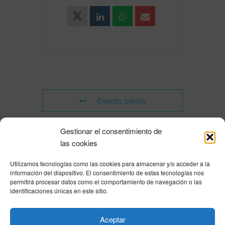
Evento previo
Gestionar el consentimiento de
Evento siguiente
las cookies
Utilizamos tecnologías como las cookies para almacenar y/o acceder a la
Powered by
Modern Events Calendar
información del dispositivo. El consentimiento de estas tecnologías nos
Política de privacidad
|
Aviso Legal
|
Política de cookies
|
DNSH
|
Trabaja con
permitirá procesar datos como el comportamiento de navegación o las
nosotros
|
HOME
identificaciones únicas en este sitio.
Privacy Policy
|
Legal Notice
|
Cookies Policy
|
DNSH
|
Home
Aceptar