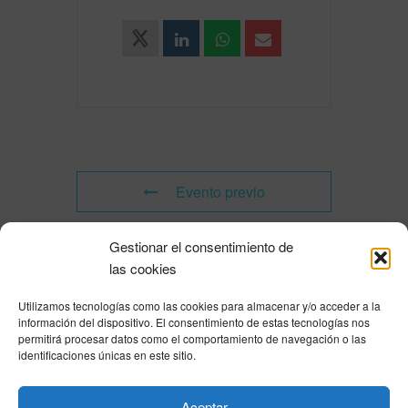
Evento previo
Gestionar el consentimiento de
Evento siguiente
las cookies
Utilizamos tecnologías como las cookies para almacenar y/o acceder a la
Powered by
Modern Events Calendar
información del dispositivo. El consentimiento de estas tecnologías nos
Política de privacidad
|
Aviso Legal
|
Política de cookies
|
DNSH
|
Trabaja con
permitirá procesar datos como el comportamiento de navegación o las
nosotros
|
HOME
identificaciones únicas en este sitio.
Privacy Policy
|
Legal Notice
|
Cookies Policy
|
DNSH
|
Home
Aceptar